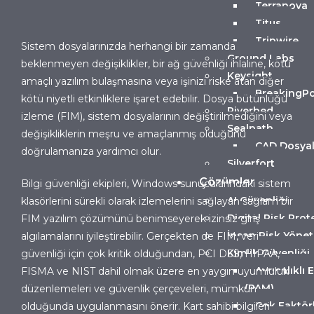
Terranova
Titus
Tripwire
Sistem dosyalarınızda herhangi bir zamanda
Ground Labs
beklenmeyen değişiklikler, bir ağ güvenliği ihlaline, kötü
Keysight
amaçlı yazılım bulaşmasına veya işinizi riske atan diğer
BreakingPo
kötü niyetli etkinliklere işaret edebilir. Dosya bütünlüğü
Riverbed
izleme (FIM), sistem dosyalarının değiştirilmediğini veya
Sealpath
değişikliklerin meşru ve amaçlanmış olduğunu
CAD Dosyal
doğrulamanıza yardımcı olur.
Silverfort
Çözümler
Bilgi güvenliği ekipleri, Windows sunucularındaki sistem
AI Güvenliği
klasörlerini sürekli olarak izlemelerini sağlayan sağlam bir
Digital Risk Prot
FIM yazılım çözümünü benimseyerek izinsiz giriş
İnsan Risk Yönet
algılamalarını iyileştirebilir. Gerçekten de FIM, veri
Kimlik Güvenliği
güvenliği için çok kritik olduğundan, PCI DSS, HIPAA,
Ayrıcalıklı 
FISMA ve NIST dahil olmak üzere en yaygın uyumluluk
(PAM)
düzenlemeleri ve güvenlik çerçeveleri, mümkün
Çok Faktörl
olduğunda uygulanmasını önerir. Kart sahibi bilgileri