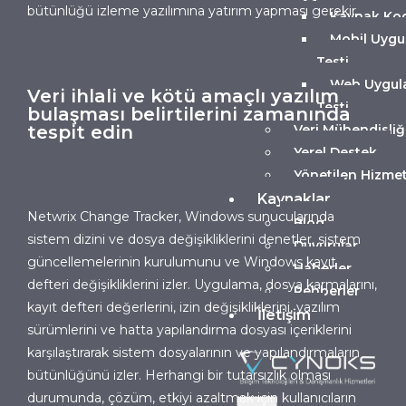
bütünlüğü izleme yazılımına yatırım yapması gerekir.
Kaynak Kod
Mobil Uygu
Testi
Web Uygul
Veri ihlali ve kötü amaçlı yazılım
Testi
bulaşması belirtilerini zamanında
tespit edin
Veri Mühendisliğ
Yerel Destek
Yönetilen Hizmet
Kaynaklar
Netwrix Change Tracker
, Windows sunucularında
Blog
sistem dizini ve dosya değişikliklerini denetler, sistem
Duyurular
güncellemelerinin kurulumunu ve Windows kayıt
Haberler
defteri değişikliklerini izler. Uygulama, dosya karmalarını,
Rehberler
kayıt defteri değerlerini, izin değişikliklerini, yazılım
İletişim
sürümlerini ve hatta yapılandırma dosyası içeriklerini
karşılaştırarak sistem dosyalarının ve yapılandırmaların
bütünlüğünü izler. Herhangi bir tutarsızlık olması
durumunda, çözüm, etkiyi azaltmak için kullanıcıların