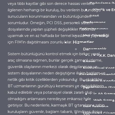
Doğrulama (
veya tıbbi kayıtlar gibi son derece hassas verilerle
Kimlik ve E
ilgilenen herhangi bir kuruluş, bu verilerin bulunduğu
(IAM)
sunucuların korunmasından ve bütünlüğünden
Performans
sorumludur. Örneğin, PCI DSS, personeli sistem
Optimizasyonu
dosyalarında yapılan şüpheli değişiklikler hakkında
Veri Güvenliği
uyarmak ve en az haftada bir temel kıyaslama yapmak
için FIM’in dağıtılmasını zorunlu kılar.
Hizmetler
Danışmanlık
Sistem bütünlüğünü kontrol etmek için birkaç yerel
K.V.K.K. Da
araç olmasına rağmen, bunlar gerçek zamanlı izleme,
Eğitim
güvenlik olaylarının merkezi olarak depolanması ve
Endüstriyel Kont
sistem dosyalarının neden değiştiğine ilişkin bağlam ve
Sistemleri Güvenliğ
netlik gibi kritik özelliklerden yoksundur. Bu eksiklikler,
Kurulum & Konfi
BT uzmanlarının gürültüyü kesmesini ve değişikliklerin
Penetrasyon (Sız
kabul edilebilir veya potansiyel olarak zararlı olup
İç Ağ Sızma
olmadığını anlamasını neredeyse imkansız hale
Web Sızma 
getiriyor. Bu nedenlerle, karmaşık BT ortamlarına sahip
Red Teaming
kuruluşların güvenilir, bağlam tabanlı, Windows dosya
Uygulama Güvenl