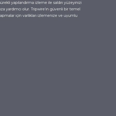
rekli yapılandırma izleme ile saldırı yüzeyinizi
za yardımcı olur. Tripwire’ın güvenli bir temel
apmalar için varlıkları izlemenize ve uyumlu
pılandırmaların hızlı onarımı için güvenlik
 ve yönlendirmenize nasıl olanak sağladığını
an Nedir?