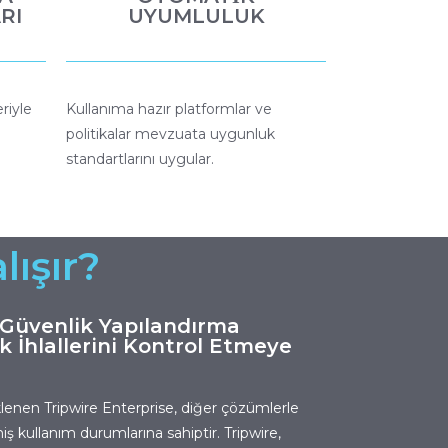
RI
UYUMLULUK
riyle
Kullanıma hazır platformlar ve
politikalar mevzuata uygunluk
standartlarını uygular.
lışır?
 Güvenlik Yapılandırma
k İhlallerini Kontrol Etmeye
klenen Tripwire Enterprise, diğer çözümlerle
 kullanım durumlarına sahiptir. Tripwire,