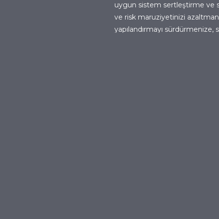
uygun sistem sertleştirme ve sü
ve risk maruziyetinizi azaltmanı
yapılandırmayı sürdürmenize, s
olmayan sistemlerin ve yanlış ya
ekiplerini otomatikleştirmenize
görün.
 Enterprise'ı Farklı Kıl