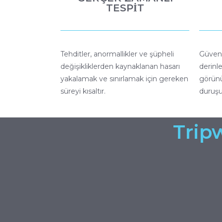
TESPİT
Tehditler, anormallikler ve şüpheli
Güvenl
değişikliklerden kaynaklanan hasarı
derinl
yakalamak ve sınırlamak için gereken
görünü
süreyi kısaltır.
duruşu
Tripw