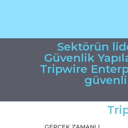
Sektörün lid
Güvenlik Yapı
Tripwire Enter
güvenli
Tri
GERÇEK ZAMANLI