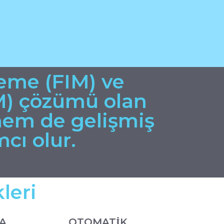
leme (FIM) ve
M) çözümü olan
hem de gelişmiş
cı olur.
leri
A
OTOMATİK