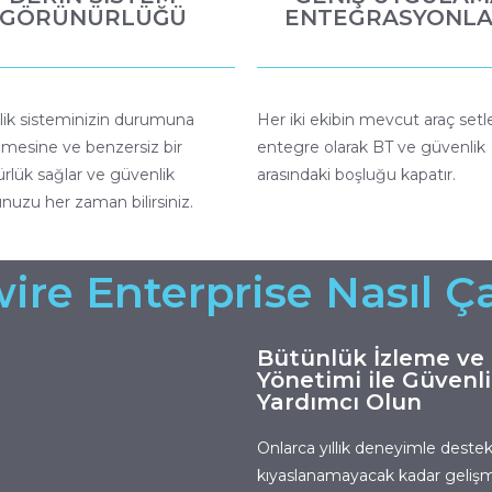
GÖRÜNÜRLÜĞÜ
ENTEGRASYONLA
ik sisteminizin durumuna
Her iki ekibin mevcut araç setle
emesine ve benzersiz bir
entegre olarak BT ve güvenlik
rlük sağlar ve güvenlik
arasındaki boşluğu kapatır.
nuzu her zaman bilirsiniz.
ire Enterprise Nasıl Ça
Bütünlük İzleme ve
Yönetimi ile Güvenli
Yardımcı Olun
Onlarca yıllık deneyimle deste
kıyaslanamayacak kadar gelişmiş