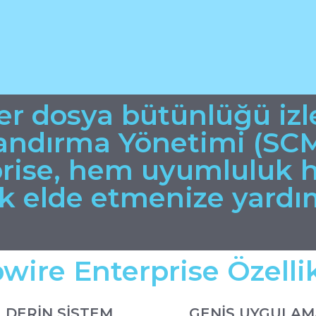
er dosya bütünlüğü iz
landırma Yönetimi (SC
prise, hem uyumluluk 
k elde etmenize yardım
pwire Enterprise Özellik
DERİN SİSTEM
GENİŞ UYGULAM