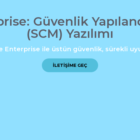
prise: Güvenlik Yapıla
(SCM) Yazılımı
e Enterprise ile üstün güvenlik, sürekli u
İLETIŞIME GEÇ