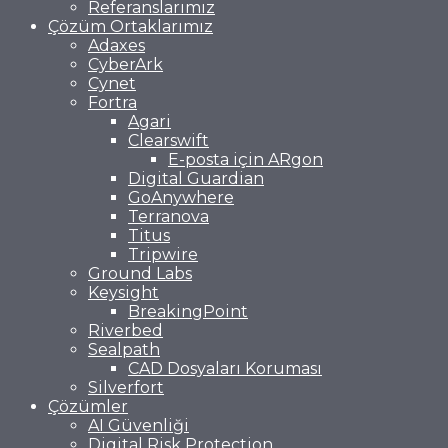
Referanslarımız
Çözüm Ortaklarımız
Adaxes
CyberArk
Cynet
Fortra
Agari
Clearswift
E-posta için ARgon
Digital Guardian
GoAnywhere
Terranova
Titus
Tripwire
Ground Labs
Keysight
BreakingPoint
Riverbed
Sealpath
CAD Dosyaları Koruması
Silverfort
Çözümler
AI Güvenliği
Digital Risk Protection