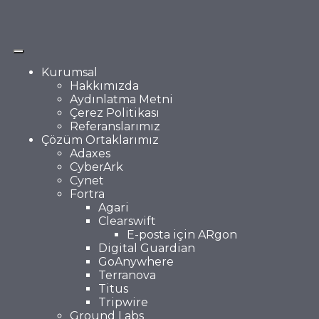
Kurumsal
Hakkımızda
Aydınlatma Metni
Çerez Politikası
Referanslarımız
Çözüm Ortaklarımız
Adaxes
CyberArk
Cynet
Fortra
Agari
Clearswift
E-posta için ARgon
Digital Guardian
GoAnywhere
Terranova
Titus
Tripwire
Ground Labs