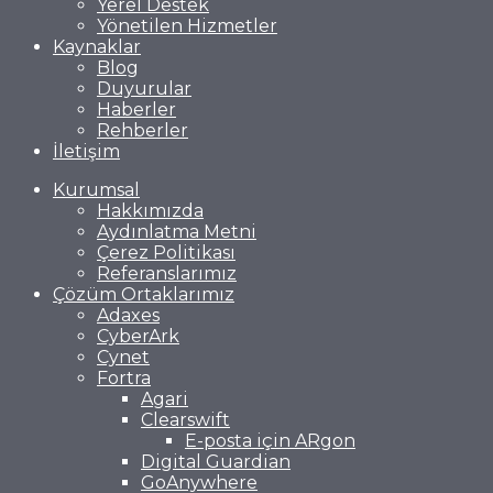
Yerel Destek
Yönetilen Hizmetler
Kaynaklar
Blog
Duyurular
Haberler
Rehberler
İletişim
Kurumsal
Hakkımızda
Aydınlatma Metni
Çerez Politikası
Referanslarımız
Çözüm Ortaklarımız
Adaxes
CyberArk
Cynet
Fortra
Agari
Clearswift
E-posta için ARgon
Digital Guardian
GoAnywhere