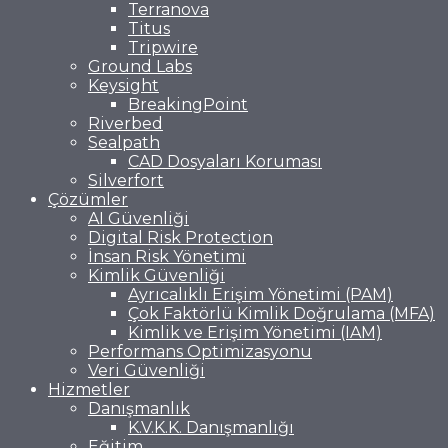
Terranova
Titus
Tripwire
Ground Labs
Keysight
BreakingPoint
Riverbed
Sealpath
CAD Dosyaları Koruması
Silverfort
Çözümler
AI Güvenliği
Digital Risk Protection
İnsan Risk Yönetimi
Kimlik Güvenliği
Ayrıcalıklı Erişim Yönetimi (PAM)
Çok Faktörlü Kimlik Doğrulama (MFA)
Kimlik ve Erişim Yönetimi (IAM)
Performans Optimizasyonu
Veri Güvenliği
Hizmetler
Danışmanlık
K.V.K.K. Danışmanlığı
Eğitim