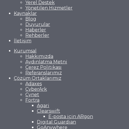
Yerel Destek
Yönetilen Hizmetler
Kaynaklar
Blog
Duyurular
Haberler
Rehberler
İletişim
Kurumsal
Hakkımızda
Aydınlatma Metni
Çerez Politikası
Referanslarımız
Çözüm Ortaklarımız
Adaxes
CyberArk
Cynet
Fortra
Agari
Clearswift
E-posta için ARgon
Digital Guardian
GoAnywhere