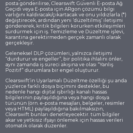
posta gönderilirse, Clearswift Güvenli E-posta Ağ
Geçidi veya E-posta için ARgon çözümü bilgi
varlığını kaldıracak/çıkartacak ve onu yıldızlarla (*)
değiştirecek, ardından yeni ‘düzeltilmiş’ iletişimi
göndererek, kritik bilgileri korurken etkileşimleri
sürdürmek için iş. Temizleme ve Düzeltme işlevi,
karantina gerektirmeden gerçek zamanlı olarak
gerçekleşir.
Geleneksel DLP çözümleri, yalnızca iletişimi
“durdurur ve engeller”, bir politika ihlalini önler,
aynı zamanda iş süreci akışına ve olası “Yanlış
Pozitif” durumlara bir engel oluşturur.
Clearswift’in Uyarlamalı Düzeltme özelliği şu anda
yüzlerce farklı dosya biçimini destekler, bu
nedenle hangi dijital işbirliği kanalı hassas
bilgilerinin paylaşıldığına veya hangi dosya
türünün (örn. e-posta mesajları, belgeler, resimler
veya HTML) paylaşıldığına bakılmaksızın,
Clearswift bunları denetleyecektir. tüm bilgiler
akar ve yetkisiz ifşayı önlemek için hassas verileri
otomatik olarak düzenler.