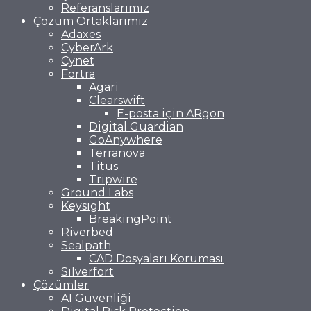
Referanslarımız
Çözüm Ortaklarımız
Adaxes
CyberArk
Cynet
Fortra
Agari
Clearswift
E-posta için ARgon
Digital Guardian
GoAnywhere
Terranova
Titus
Tripwire
Ground Labs
Keysight
BreakingPoint
Riverbed
Sealpath
CAD Dosyaları Koruması
Silverfort
Çözümler
AI Güvenliği