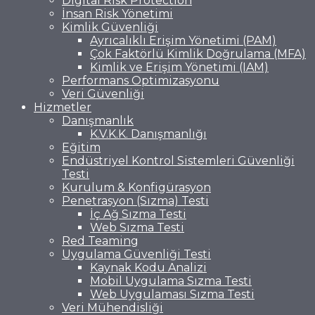
Digital Risk Protection
İnsan Risk Yönetimi
Kimlik Güvenliği
Ayrıcalıklı Erişim Yönetimi (PAM)
Çok Faktörlü Kimlik Doğrulama (MFA)
Kimlik ve Erişim Yönetimi (IAM)
Performans Optimizasyonu
Veri Güvenliği
Hizmetler
Danışmanlık
K.V.K.K. Danışmanlığı
Eğitim
Endüstriyel Kontrol Sistemleri Güvenliği
Testi
Kurulum & Konfigürasyon
Penetrasyon (Sızma) Testi
İç Ağ Sızma Testi
Web Sızma Testi
Red Teaming
Uygulama Güvenliği Testi
Kaynak Kodu Analizi
Mobil Uygulama Sızma Testi
Web Uygulaması Sızma Testi
Veri Mühendisliği