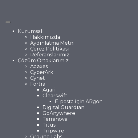
Kurumsal
Hakkımızda
Aydınlatma Metni
Çerez Politikası
Referanslarımız
Çözüm Ortaklarımız
Adaxes
CyberArk
Cynet
Fortra
Agari
Clearswift
E-posta için ARgon
Digital Guardian
GoAnywhere
Terranova
Titus
Tripwire
Ground Labs