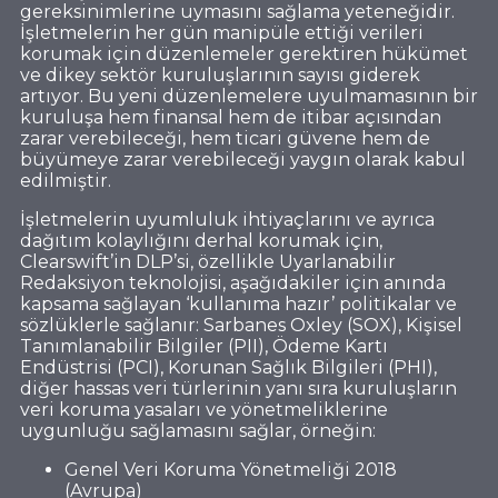
gereksinimlerine uymasını sağlama yeteneğidir.
İşletmelerin her gün manipüle ettiği verileri
korumak için düzenlemeler gerektiren hükümet
ve dikey sektör kuruluşlarının sayısı giderek
artıyor. Bu yeni düzenlemelere uyulmamasının bir
kuruluşa hem finansal hem de itibar açısından
zarar verebileceği, hem ticari güvene hem de
büyümeye zarar verebileceği yaygın olarak kabul
edilmiştir.
İşletmelerin uyumluluk ihtiyaçlarını ve ayrıca
dağıtım kolaylığını derhal korumak için,
Clearswift’in DLP’si, özellikle Uyarlanabilir
Redaksiyon teknolojisi, aşağıdakiler için anında
kapsama sağlayan ‘kullanıma hazır’ politikalar ve
sözlüklerle sağlanır: Sarbanes Oxley (SOX), Kişisel
Tanımlanabilir Bilgiler (PII), Ödeme Kartı
Endüstrisi (PCI), Korunan Sağlık Bilgileri (PHI),
diğer hassas veri türlerinin yanı sıra kuruluşların
veri koruma yasaları ve yönetmeliklerine
uygunluğu sağlamasını sağlar, örneğin:
Genel Veri Koruma Yönetmeliği 2018
(Avrupa)