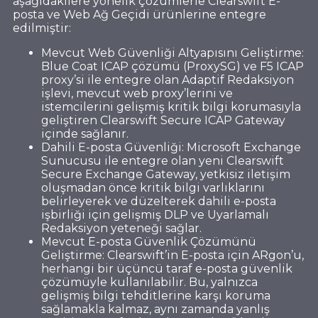
aşağıdakilere yönelik çözümlerle Clearswift E-
posta ve Web Ağ Geçidi ürünlerine entegre
edilmiştir:
Mevcut Web Güvenliği Altyapısını Geliştirme:
Blue Coat ICAP çözümü (ProxySG) ve F5 ICAP
proxy’si ile entegre olan Adaptif Redaksiyon
işlevi, mevcut web proxy’lerini ve
istemcilerini gelişmiş kritik bilgi korumasıyla
geliştiren Clearswift Secure ICAP Gateway
içinde sağlanır.
Dahili E-posta Güvenliği: Microsoft Exchange
Sunucusu ile entegre olan yeni Clearswift
Secure Exchange Gateway, yetkisiz iletişim
oluşmadan önce kritik bilgi varlıklarını
belirleyerek ve düzelterek dahili e-posta
işbirliği için gelişmiş DLP ve Uyarlamalı
Redaksiyon yeteneği sağlar.
Mevcut E-posta Güvenlik Çözümünü
Geliştirme: Clearswift’in E-posta için ARgon’u,
herhangi bir üçüncü taraf e-posta güvenlik
çözümüyle kullanılabilir. Bu, yalnızca
gelişmiş bilgi tehditlerine karşı koruma
sağlamakla kalmaz, aynı zamanda yanlış