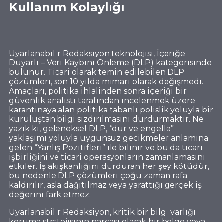
Kullanım Kolaylığı
Uyarlanabilir Redaksiyon teknolojisi, İçeriğe
Duyarlı – Veri Kaybını Önleme (DLP) kategorisinde
bulunur. Ticari olarak temin edilebilen DLP
çözümleri, son 10 yılda mimari olarak değişmedi.
Amaçları, politika ihlalinden sonra içeriği bir
güvenlik analisti tarafından incelenmek üzere
karantinaya alan politika tabanlı polislik yoluyla bir
kuruluştan bilgi sızdırılmasını durdurmaktır. Ne
yazık ki, geleneksel DLP, “dur ve engelle”
yaklaşımı yoluyla uygunsuz gecikmeler anlamına
gelen “Yanlış Pozitifleri” ile bilinir ve bu da ticari
işbirliğini ve ticari operasyonların zamanlamasını
etkiler. İş akışkanlığını durduran her şey kötüdür,
bu nedenle DLP çözümleri çoğu zaman rafa
kaldırılır, asla dağıtılmaz veya yarattığı gerçek iş
değerini fark etmez.
Uyarlanabilir Redaksiyon, kritik bir bilgi varlığı
koruma stratejisinin parçası olarak bir belge veya