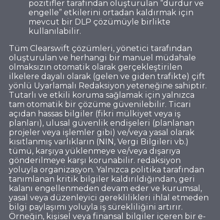
pozitifler tarafından oluşturulan “durdur ve
engelle” etkilerini ortadan kaldırmak için
mevcut bir DLP çözümüyle birlikte
kullanılabilir.
Tüm Clearswift çözümleri, yönetici tarafından
oluşturulan ve herhangi bir manuel müdahale
olmaksızın otomatik olarak gerçekleştirilen
ilkelere dayalı olarak (gelen ve giden trafikte) çift
yönlü Uyarlamalı Redaksiyon yeteneğine sahiptir.
Tutarlı ve etkili koruma sağlamak için yalnızca
tam otomatik bir çözüme güvenilebilir. Ticari
açıdan hassas bilgiler (fikri mülkiyet veya iş
planları), ulusal güvenlik endişeleri (planlanan
projeler veya işlemler gibi) ve/veya yasal olarak
kısıtlanmış varlıkların (NIN, Vergi Bilgileri vb.)
tümü, karşıya yüklenmeye ve/veya dışarıya
gönderilmeye karşı korunabilir. redaksiyon
yoluyla organizasyon. Yalnızca politika tarafından
tanımlanan kritik bilgiler kaldırıldığından, geri
kalanı engellenmeden devam eder ve kurumsal,
yasal veya düzenleyici gereklilikleri ihlal etmeden
bilgi paylaşımı yoluyla iş sürekliliğini artırır.
Örneğin, kişisel veya finansal bilgiler içeren bir e-