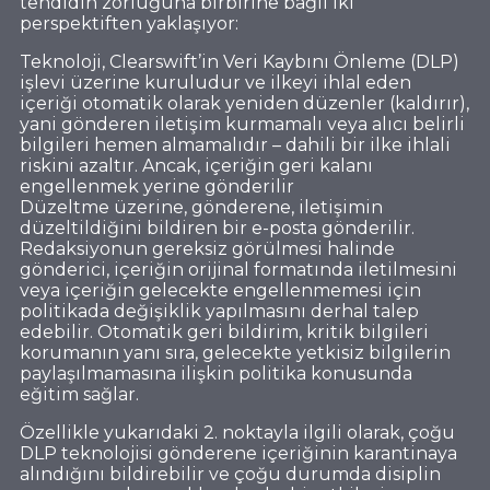
tehdidin zorluğuna birbirine bağlı iki
perspektiften yaklaşıyor:
Teknoloji, Clearswift’in Veri Kaybını Önleme (DLP)
işlevi üzerine kuruludur ve ilkeyi ihlal eden
içeriği otomatik olarak yeniden düzenler (kaldırır),
yani gönderen iletişim kurmamalı veya alıcı belirli
bilgileri hemen almamalıdır – dahili bir ilke ihlali
riskini azaltır. Ancak, içeriğin geri kalanı
engellenmek yerine gönderilir
Düzeltme üzerine, gönderene, iletişimin
düzeltildiğini bildiren bir e-posta gönderilir.
Redaksiyonun gereksiz görülmesi halinde
gönderici, içeriğin orijinal formatında iletilmesini
veya içeriğin gelecekte engellenmemesi için
politikada değişiklik yapılmasını derhal talep
edebilir. Otomatik geri bildirim, kritik bilgileri
korumanın yanı sıra, gelecekte yetkisiz bilgilerin
paylaşılmamasına ilişkin politika konusunda
eğitim sağlar.
Özellikle yukarıdaki 2. noktayla ilgili olarak, çoğu
DLP teknolojisi gönderene içeriğinin karantinaya
alındığını bildirebilir ve çoğu durumda disiplin