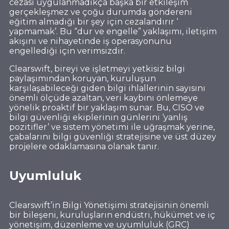
cezası uygulanmadıkça başka bir etkileşim
gerçekleşmez ve çoğu durumda göndereni
eğitim almadığı bir şey için cezalandırır ‘
yapmamak’. Bu “dur ve engelle” yaklaşımı, iletişim
akışını ve nihayetinde iş operasyonunu
engellediği için verimsizdir.
Clearswift, bireyi ve işletmeyi yetkisiz bilgi
paylaşımından koruyan, kuruluşun
karşılaşabileceği giden bilgi ihlallerinin sayısını
önemli ölçüde azaltan, veri kaybını önlemeye
yönelik proaktif bir yaklaşım sunar. Bu, CISO ve
bilgi güvenliği ekiplerinin günlerini ‘yanlış
pozitifler’ ve sistem yönetimi ile uğraşmak yerine,
çabalarını bilgi güvenliği stratejisine ve üst düzey
projelere odaklamasına olanak tanır.
Uyumluluk
Clearswift’in Bilgi Yönetişimi stratejisinin önemli
bir bileşeni, kuruluşların endüstri, hükümet ve iç
yönetişim, düzenleme ve uyumluluk (GRC)