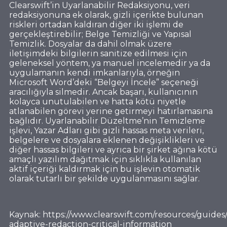
Clearswift’in Uyarlanabilir Redaksiyonu, veri
redaksiyonuna ek olarak, gizli içerikte bulunan
riskleri ortadan kaldıran diğer iki işlemi de
gerçekleştirebilir; Belge Temizliği ve Yapısal
Temizlik. Dosyalar da dahil olmak üzere
iletişimdeki bilgilerin sanitize edilmesi için
geleneksel yöntem, ya manuel incelemedir ya da
uygulamanın kendi imkanlarıyla, örneğin
Microsoft Word’deki “Belgeyi İncele” seçeneği
aracılığıyla silmedir. Ancak başarı, kullanıcının
kolayca unutulabilen ve hatta kötü niyetle
atlanabilen görevi yerine getirmeyi hatırlamasına
bağlıdır. Uyarlanabilir Düzeltme’nin Temizleme
işlevi, Yazar Adları gibi gizli hassas meta verileri,
belgelere ve dosyalara eklenen değişiklikleri ve
diğer hassas bilgileri ve ayrıca bir şirket ağına kötü
amaçlı yazılım dağıtmak için sıklıkla kullanılan
aktif içeriği kaldırmak için bu işlevin otomatik
olarak tutarlı bir şekilde uygulanmasını sağlar.
Kaynak:
https://www.clearswift.com/resources/guides/
adaptive-redaction-critical-information