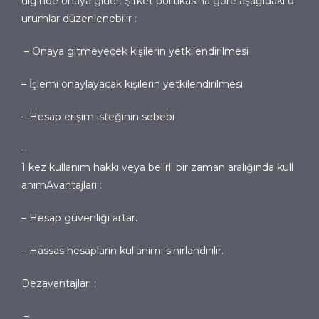
diğinde onaya gider. Şirket politikasına göre aşağıdaki d
urumlar düzenlenebilir :
– Onaya gitmeyecek kişilerin yetkilendirilmesi
– İşlemi onaylayacak kişilerin yetkilendirilmesi
– Hesap erişim isteğinin sebebi
–
1 kez kullanım hakkı veya belirli bir zaman aralığında kull
anım
Avantajları :
– Hesap güvenliği artar.
– Hassas hesapların kullanımı sınırlandırılır.
Dezavantajları :
–