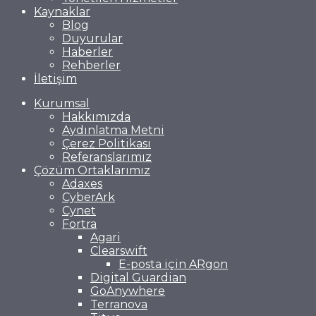
Kaynaklar
Blog
Duyurular
Haberler
Rehberler
İletişim
Kurumsal
Hakkımızda
Aydınlatma Metni
Çerez Politikası
Referanslarımız
Çözüm Ortaklarımız
Adaxes
CyberArk
Cynet
Fortra
Agari
Clearswift
E-posta için ARgon
Digital Guardian
GoAnywhere
Terranova