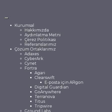
Kurumsal
Hakkımızda
Aydınlatma Metni
Çerez Politikası
Referanslarımız
Çözüm Ortaklarımız
Adaxes
CyberArk
Cynet
Fortra
Agari
Clearswift
E-posta için ARgon
Digital Guardian
GoAnywhere
Terranova
Titus
Tripwire
Ground Labs