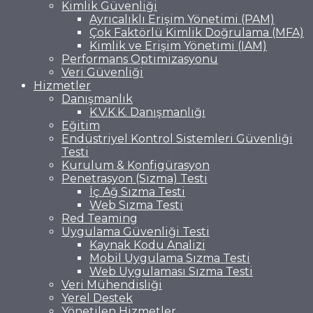
Kimlik Güvenliği
Ayrıcalıklı Erişim Yönetimi (PAM)
Çok Faktörlü Kimlik Doğrulama (MFA)
Kimlik ve Erişim Yönetimi (IAM)
Performans Optimizasyonu
Veri Güvenliği
Hizmetler
Danışmanlık
K.V.K.K. Danışmanlığı
Eğitim
Endüstriyel Kontrol Sistemleri Güvenliği
Testi
Kurulum & Konfigürasyon
Penetrasyon (Sızma) Testi
İç Ağ Sızma Testi
Web Sızma Testi
Red Teaming
Uygulama Güvenliği Testi
Kaynak Kodu Analizi
Mobil Uygulama Sızma Testi
Web Uygulaması Sızma Testi
Veri Mühendisliği
Yerel Destek
Yönetilen Hizmetler