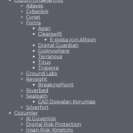
Çözüm Ortaklarımız
Adaxes
CyberArk
Cynet
Fortra
Agari
Clearswift
E-posta için ARgon
Digital Guardian
GoAnywhere
Terranova
Titus
Tripwire
Ground Labs
Keysight
BreakingPoint
Riverbed
Sealpath
CAD Dosyaları Koruması
Silverfort
Çözümler
AI Güvenliği
Digital Risk Protection
İnsan Risk Yönetimi