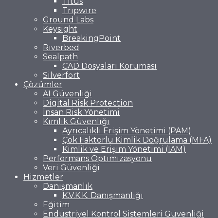
Titus
Tripwire
Ground Labs
Keysight
BreakingPoint
Riverbed
Sealpath
CAD Dosyaları Koruması
Silverfort
Çözümler
AI Güvenliği
Digital Risk Protection
İnsan Risk Yönetimi
Kimlik Güvenliği
Ayrıcalıklı Erişim Yönetimi (PAM)
Çok Faktörlü Kimlik Doğrulama (MFA)
Kimlik ve Erişim Yönetimi (IAM)
Performans Optimizasyonu
Veri Güvenliği
Hizmetler
Danışmanlık
K.V.K.K. Danışmanlığı
Eğitim
Endüstriyel Kontrol Sistemleri Güvenliği